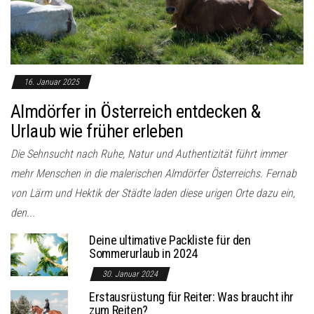
o
n
16. Januar 2025
Almdörfer in Österreich entdecken &
Urlaub wie früher erleben
Die Sehnsucht nach Ruhe, Natur und Authentizität führt immer
mehr Menschen in die malerischen Almdörfer Österreichs. Fernab
von Lärm und Hektik der Städte laden diese urigen Orte dazu ein,
den...
Deine ultimative Packliste für den
Sommerurlaub in 2024
30. Januar 2024
Erstausrüstung für Reiter: Was braucht ihr
zum Reiten?