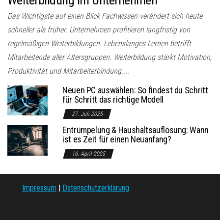
Das Wichtigste auf einen Blick Fachwissen verändert sich heute
schneller als früher. Unternehmen profitieren langfristig von
regelmäßigen Weiterbildungen. Lebenslanges Lernen betrifft
Mitarbeitende aller Altersgruppen. Weiterbildung stärkt Motivation,
Produktivität und Mitarbeiterbindung....
Neuen PC auswählen: So findest du Schritt
für Schritt das richtige Modell
27. Juli 2025
Entrümpelung & Haushaltsauflösung: Wann
ist es Zeit für einen Neuanfang?
16. April 2025
Impressum
|
Datenschutzerklärung