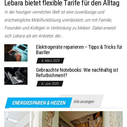
Lebara bietet flexible Tarife für den Alltag
In der heutigen vernetzten Welt ist eine zuverlässige und
erschwingliche Mobilfunklösung unerlässlich, um mit Familie,
Freunden und Kollegen in Verbindung zu bleiben. Dabei erweist
sich Lebara als ein Anbieter, der...
Elektrogeräte reparieren – Tipps & Tricks für
Bastler
6. März 2023
Gebrauchte Notebooks: Wie nachhaltig ist
Refurbishment?
6. Juni 2020
Alle anzeigen
ENERGIESPAREN & HEIZEN