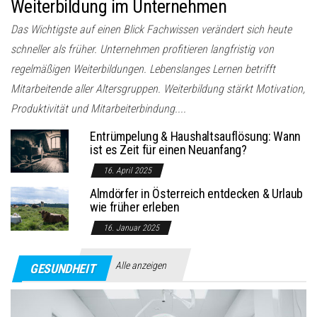
Weiterbildung im Unternehmen
Das Wichtigste auf einen Blick Fachwissen verändert sich heute
schneller als früher. Unternehmen profitieren langfristig von
regelmäßigen Weiterbildungen. Lebenslanges Lernen betrifft
Mitarbeitende aller Altersgruppen. Weiterbildung stärkt Motivation,
Produktivität und Mitarbeiterbindung....
Entrümpelung & Haushaltsauflösung: Wann
ist es Zeit für einen Neuanfang?
16. April 2025
Almdörfer in Österreich entdecken & Urlaub
wie früher erleben
16. Januar 2025
Alle anzeigen
GESUNDHEIT