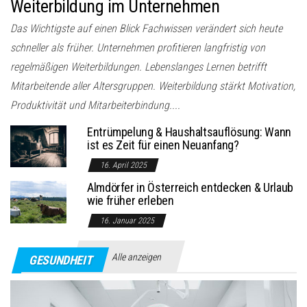
Weiterbildung im Unternehmen
Das Wichtigste auf einen Blick Fachwissen verändert sich heute
schneller als früher. Unternehmen profitieren langfristig von
regelmäßigen Weiterbildungen. Lebenslanges Lernen betrifft
Mitarbeitende aller Altersgruppen. Weiterbildung stärkt Motivation,
Produktivität und Mitarbeiterbindung....
Entrümpelung & Haushaltsauflösung: Wann
ist es Zeit für einen Neuanfang?
16. April 2025
Almdörfer in Österreich entdecken & Urlaub
wie früher erleben
16. Januar 2025
Alle anzeigen
GESUNDHEIT