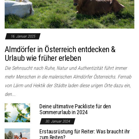
o
n
16. Januar 2025
Almdörfer in Österreich entdecken &
Urlaub wie früher erleben
Die Sehnsucht nach Ruhe, Natur und Authentizität führt immer
mehr Menschen in die malerischen Almdörfer Österreichs. Fernab
von Lärm und Hektik der Städte laden diese urigen Orte dazu ein,
den...
Deine ultimative Packliste für den
Sommerurlaub in 2024
30. Januar 2024
Erstausrüstung für Reiter: Was braucht ihr
zum Reiten?