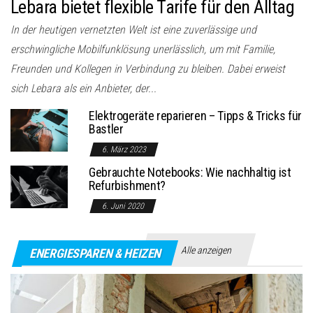
Lebara bietet flexible Tarife für den Alltag
In der heutigen vernetzten Welt ist eine zuverlässige und
erschwingliche Mobilfunklösung unerlässlich, um mit Familie,
Freunden und Kollegen in Verbindung zu bleiben. Dabei erweist
sich Lebara als ein Anbieter, der...
Elektrogeräte reparieren – Tipps & Tricks für
Bastler
6. März 2023
Gebrauchte Notebooks: Wie nachhaltig ist
Refurbishment?
6. Juni 2020
Alle anzeigen
ENERGIESPAREN & HEIZEN