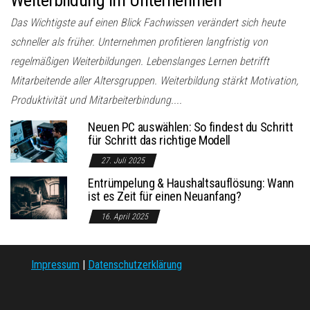
Das Wichtigste auf einen Blick Fachwissen verändert sich heute
schneller als früher. Unternehmen profitieren langfristig von
regelmäßigen Weiterbildungen. Lebenslanges Lernen betrifft
Mitarbeitende aller Altersgruppen. Weiterbildung stärkt Motivation,
Produktivität und Mitarbeiterbindung....
Neuen PC auswählen: So findest du Schritt
für Schritt das richtige Modell
27. Juli 2025
Entrümpelung & Haushaltsauflösung: Wann
ist es Zeit für einen Neuanfang?
16. April 2025
Impressum
|
Datenschutzerklärung