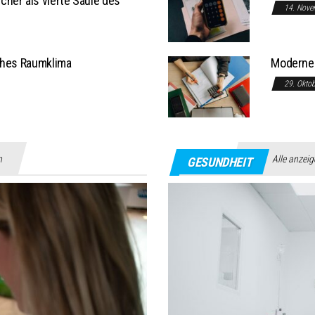
her als vierte Säule des
14. Nove
ches Raumklima
Moderne 
29. Okto
n
Alle anzei
GESUNDHEIT