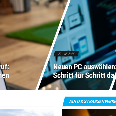
27. Juli 2025
uf:
Neuen PC auswählen:
men
Schritt für Schritt d
AUTO & STRASSENVERKE