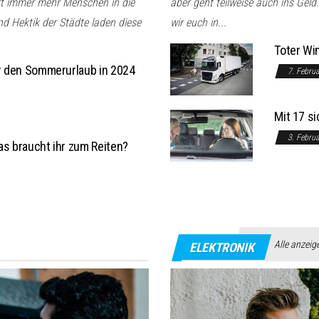
rt immer mehr Menschen in die
aber geht teilweise auch ins Gel
d Hektik der Städte laden diese
wir euch in...
Toter Wi
ür den Sommerurlaub in 2024
7. Febru
Mit 17 s
3. Febru
as braucht ihr zum Reiten?
Alle anzeig
ELEKTRONIK