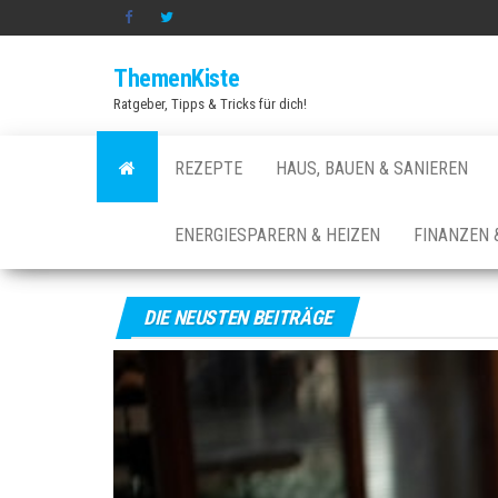
Zum
Inhalt
ThemenKiste
springen
Ratgeber, Tipps & Tricks für dich!
REZEPTE
HAUS, BAUEN & SANIEREN
ENERGIESPARERN & HEIZEN
FINANZEN 
DIE NEUSTEN BEITRÄGE