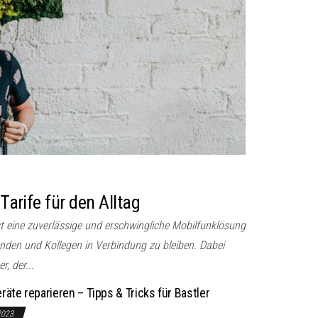
 Tarife für den Alltag
st eine zuverlässige und erschwingliche Mobilfunklösung
unden und Kollegen in Verbindung zu bleiben. Dabei
r, der...
räte reparieren – Tipps & Tricks für Bastler
2023