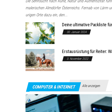
Die Sehnsucht nach Ruhe, Natur und Authentizität füh
malerischen Almdörfer Österreichs. Fernab von Lärm un
urigen Orte dazu ein, den...
Deine ultimative Packliste f
30. Januar 2024
Erstausrüstung für Reiter: W
3. November 2022
Alle anzeigen
COMPUTER & INTERNET