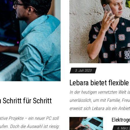
3. Juli 2023
Lebara bietet flexible
In der heutigen vernetzten Welt i
chritt für Schritt
unerlässlich, um mit Familie, Fre
erweist sich Lebara als ein Anbiete
ive Projekte – ein neuer PC soll
Elektroge
ufen. Doch die Auswahl ist riesig:
6. März 