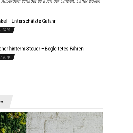
d. Außerdem schadet es auch der Umwelt. Daher wollen
nkel – Unterschätzte Gefahr
ar 2018
icher hinterm Steuer – Begleitetes Fahren
ar 2018
en