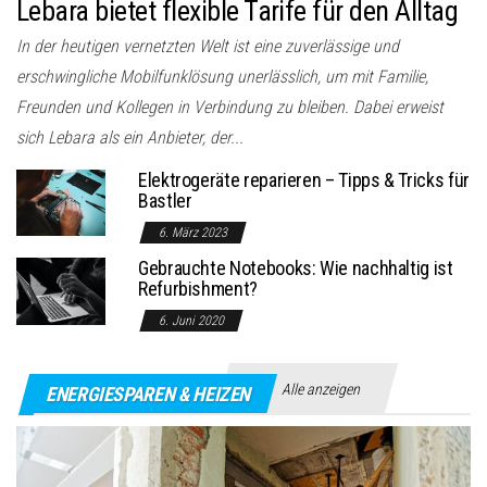
Lebara bietet flexible Tarife für den Alltag
In der heutigen vernetzten Welt ist eine zuverlässige und
erschwingliche Mobilfunklösung unerlässlich, um mit Familie,
Freunden und Kollegen in Verbindung zu bleiben. Dabei erweist
sich Lebara als ein Anbieter, der...
Elektrogeräte reparieren – Tipps & Tricks für
Bastler
6. März 2023
Gebrauchte Notebooks: Wie nachhaltig ist
Refurbishment?
6. Juni 2020
Alle anzeigen
ENERGIESPAREN & HEIZEN