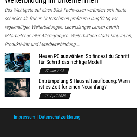
Das Wichtigste auf einen Blick Fachwissen verändert sich heute
schneller als früher. Unternehmen profitieren langfristig von
regelmäßigen Weiterbildungen. Lebenslanges Lernen betrifft
Mitarbeitende aller Altersgruppen. Weiterbildung stärkt Motivation,
Produktivität und Mitarbeiterbindung....
Neuen PC auswählen: So findest du Schritt
für Schritt das richtige Modell
27. Juli 2025
Entrümpelung & Haushaltsauflösung: Wann
ist es Zeit für einen Neuanfang?
16. April 2025
Impressum
|
Datenschutzerklärung