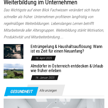
Weiterbildung im Unternehmen
Das Wichtigste auf einen Blick Fachwissen verändert sich heute
schneller als früher. Unternehmen profitieren langfristig von
regelmäßigen Weiterbildungen. Lebenslanges Lernen betrifft
Mitarbeitende aller Altersgruppen. Weiterbildung stärkt Motivation,
Produktivität und Mitarbeiterbindung....
Entrümpelung & Haushaltsauflösung: Wann
ist es Zeit für einen Neuanfang?
16. April 2025
Almdörfer in Österreich entdecken & Urlaub
wie früher erleben
16. Januar 2025
Alle anzeigen
GESUNDHEIT