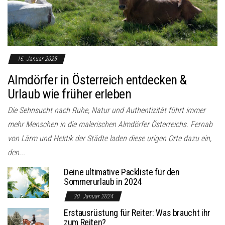
o
n
16. Januar 2025
Almdörfer in Österreich entdecken &
Urlaub wie früher erleben
Die Sehnsucht nach Ruhe, Natur und Authentizität führt immer
mehr Menschen in die malerischen Almdörfer Österreichs. Fernab
von Lärm und Hektik der Städte laden diese urigen Orte dazu ein,
den...
Deine ultimative Packliste für den
Sommerurlaub in 2024
30. Januar 2024
Erstausrüstung für Reiter: Was braucht ihr
zum Reiten?