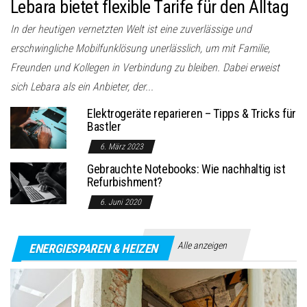
Lebara bietet flexible Tarife für den Alltag
In der heutigen vernetzten Welt ist eine zuverlässige und
erschwingliche Mobilfunklösung unerlässlich, um mit Familie,
Freunden und Kollegen in Verbindung zu bleiben. Dabei erweist
sich Lebara als ein Anbieter, der...
Elektrogeräte reparieren – Tipps & Tricks für
Bastler
6. März 2023
Gebrauchte Notebooks: Wie nachhaltig ist
Refurbishment?
6. Juni 2020
Alle anzeigen
ENERGIESPAREN & HEIZEN