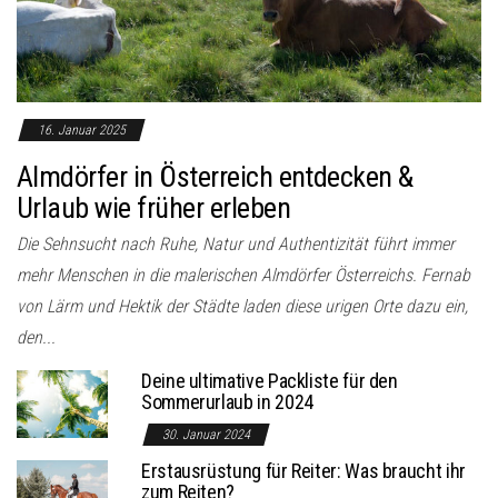
o
n
16. Januar 2025
Almdörfer in Österreich entdecken &
Urlaub wie früher erleben
Die Sehnsucht nach Ruhe, Natur und Authentizität führt immer
mehr Menschen in die malerischen Almdörfer Österreichs. Fernab
von Lärm und Hektik der Städte laden diese urigen Orte dazu ein,
den...
Deine ultimative Packliste für den
Sommerurlaub in 2024
30. Januar 2024
Erstausrüstung für Reiter: Was braucht ihr
zum Reiten?