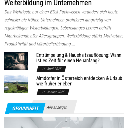
Weiterbildung im Unternehmen
Das Wichtigste auf einen Blick Fachwissen verändert sich heute
schneller als früher. Unternehmen profitieren langfristig von
regelmäßigen Weiterbildungen. Lebenslanges Lernen betrifft
Mitarbeitende aller Altersgruppen. Weiterbildung stärkt Motivation,
Produktivität und Mitarbeiterbindung....
Entrümpelung & Haushaltsauflösung: Wann
ist es Zeit für einen Neuanfang?
16. April 2025
Almdörfer in Österreich entdecken & Urlaub
wie früher erleben
16. Januar 2025
Alle anzeigen
GESUNDHEIT