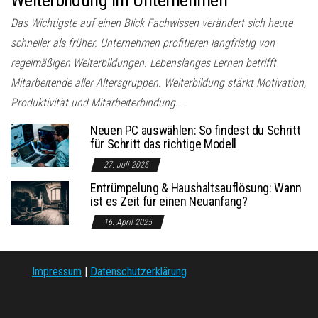
Das Wichtigste auf einen Blick Fachwissen verändert sich heute
schneller als früher. Unternehmen profitieren langfristig von
regelmäßigen Weiterbildungen. Lebenslanges Lernen betrifft
Mitarbeitende aller Altersgruppen. Weiterbildung stärkt Motivation,
Produktivität und Mitarbeiterbindung....
Neuen PC auswählen: So findest du Schritt
für Schritt das richtige Modell
27. Juli 2025
Entrümpelung & Haushaltsauflösung: Wann
ist es Zeit für einen Neuanfang?
16. April 2025
Impressum
|
Datenschutzerklärung