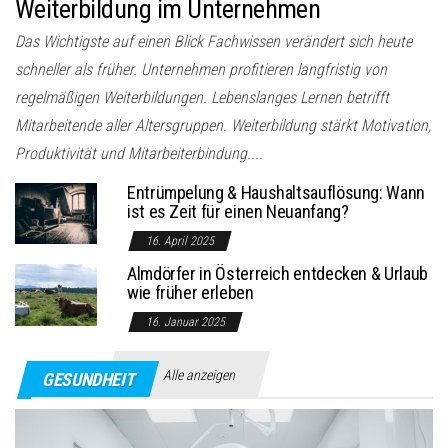
Weiterbildung im Unternehmen
Das Wichtigste auf einen Blick Fachwissen verändert sich heute
schneller als früher. Unternehmen profitieren langfristig von
regelmäßigen Weiterbildungen. Lebenslanges Lernen betrifft
Mitarbeitende aller Altersgruppen. Weiterbildung stärkt Motivation,
Produktivität und Mitarbeiterbindung....
Entrümpelung & Haushaltsauflösung: Wann
ist es Zeit für einen Neuanfang?
16. April 2025
Almdörfer in Österreich entdecken & Urlaub
wie früher erleben
16. Januar 2025
Alle anzeigen
GESUNDHEIT