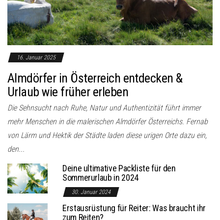
o
n
16. Januar 2025
Almdörfer in Österreich entdecken &
Urlaub wie früher erleben
Die Sehnsucht nach Ruhe, Natur und Authentizität führt immer
mehr Menschen in die malerischen Almdörfer Österreichs. Fernab
von Lärm und Hektik der Städte laden diese urigen Orte dazu ein,
den...
Deine ultimative Packliste für den
Sommerurlaub in 2024
30. Januar 2024
Erstausrüstung für Reiter: Was braucht ihr
zum Reiten?