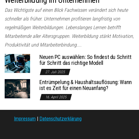
Das Wichtigste auf einen Blick Fachwissen verändert sich heute
schneller als früher. Unternehmen profitieren langfristig von
regelmäßigen Weiterbildungen. Lebenslanges Lernen betrifft
Mitarbeitende aller Altersgruppen. Weiterbildung stärkt Motivation,
Produktivität und Mitarbeiterbindung....
Neuen PC auswählen: So findest du Schritt
für Schritt das richtige Modell
27. Juli 2025
Entrümpelung & Haushaltsauflösung: Wann
ist es Zeit für einen Neuanfang?
16. April 2025
Impressum
|
Datenschutzerklärung