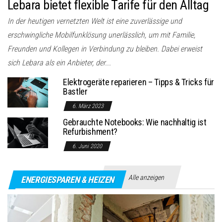
Lebara bietet flexible Tarife für den Alltag
In der heutigen vernetzten Welt ist eine zuverlässige und
erschwingliche Mobilfunklösung unerlässlich, um mit Familie,
Freunden und Kollegen in Verbindung zu bleiben. Dabei erweist
sich Lebara als ein Anbieter, der...
Elektrogeräte reparieren – Tipps & Tricks für
Bastler
6. März 2023
Gebrauchte Notebooks: Wie nachhaltig ist
Refurbishment?
6. Juni 2020
Alle anzeigen
ENERGIESPAREN & HEIZEN