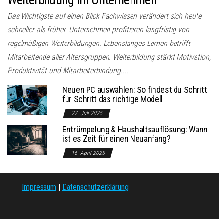
Das Wichtigste auf einen Blick Fachwissen verändert sich heute
schneller als früher. Unternehmen profitieren langfristig von
regelmäßigen Weiterbildungen. Lebenslanges Lernen betrifft
Mitarbeitende aller Altersgruppen. Weiterbildung stärkt Motivation,
Produktivität und Mitarbeiterbindung....
Neuen PC auswählen: So findest du Schritt
für Schritt das richtige Modell
27. Juli 2025
Entrümpelung & Haushaltsauflösung: Wann
ist es Zeit für einen Neuanfang?
16. April 2025
Impressum
|
Datenschutzerklärung