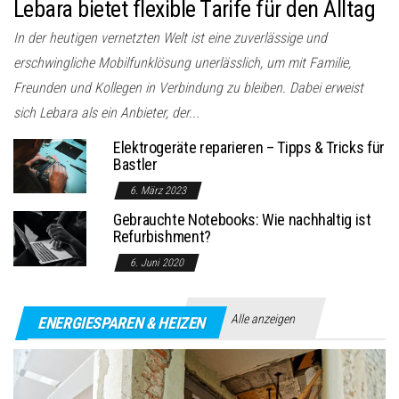
Lebara bietet flexible Tarife für den Alltag
In der heutigen vernetzten Welt ist eine zuverlässige und
erschwingliche Mobilfunklösung unerlässlich, um mit Familie,
Freunden und Kollegen in Verbindung zu bleiben. Dabei erweist
sich Lebara als ein Anbieter, der...
Elektrogeräte reparieren – Tipps & Tricks für
Bastler
6. März 2023
Gebrauchte Notebooks: Wie nachhaltig ist
Refurbishment?
6. Juni 2020
Alle anzeigen
ENERGIESPAREN & HEIZEN