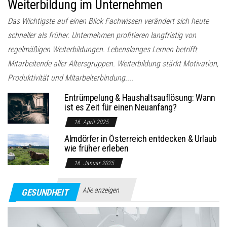
Weiterbildung im Unternehmen
Das Wichtigste auf einen Blick Fachwissen verändert sich heute
schneller als früher. Unternehmen profitieren langfristig von
regelmäßigen Weiterbildungen. Lebenslanges Lernen betrifft
Mitarbeitende aller Altersgruppen. Weiterbildung stärkt Motivation,
Produktivität und Mitarbeiterbindung....
Entrümpelung & Haushaltsauflösung: Wann
ist es Zeit für einen Neuanfang?
16. April 2025
Almdörfer in Österreich entdecken & Urlaub
wie früher erleben
16. Januar 2025
Alle anzeigen
GESUNDHEIT