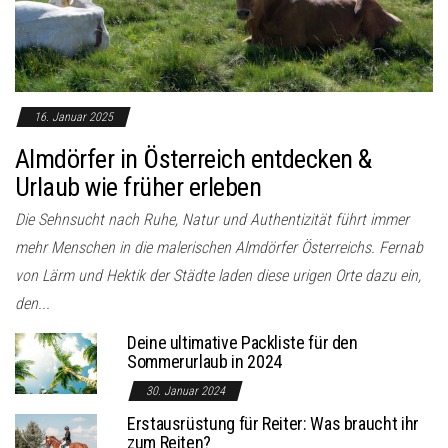
o
n
16. Januar 2025
Almdörfer in Österreich entdecken &
Urlaub wie früher erleben
Die Sehnsucht nach Ruhe, Natur und Authentizität führt immer
mehr Menschen in die malerischen Almdörfer Österreichs. Fernab
von Lärm und Hektik der Städte laden diese urigen Orte dazu ein,
den...
Deine ultimative Packliste für den
Sommerurlaub in 2024
30. Januar 2024
Erstausrüstung für Reiter: Was braucht ihr
zum Reiten?