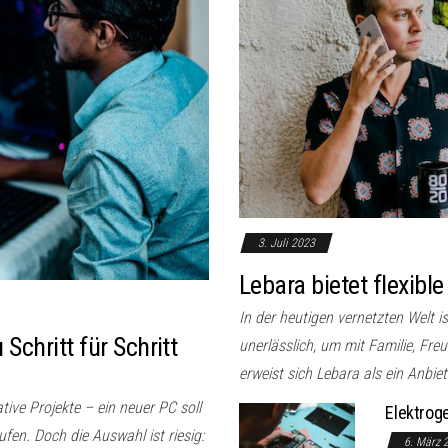
3. Juli 2023
Lebara bietet flexible
In der heutigen vernetzten Welt i
chritt für Schritt
unerlässlich, um mit Familie, Fre
erweist sich Lebara als ein Anbiete
ive Projekte – ein neuer PC soll
Elektroge
ufen. Doch die Auswahl ist riesig:
6. März 