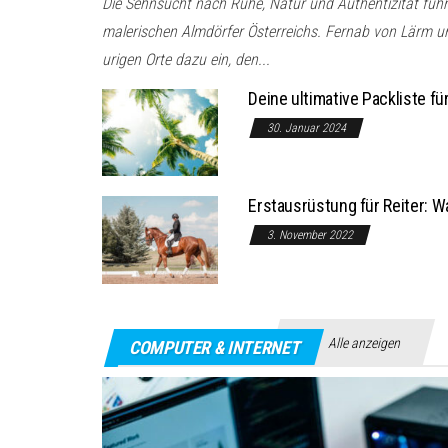
Die Sehnsucht nach Ruhe, Natur und Authentizität füh
malerischen Almdörfer Österreichs. Fernab von Lärm un
urigen Orte dazu ein, den...
Deine ultimative Packliste f
30. Januar 2024
Erstausrüstung für Reiter: W
3. November 2022
Alle anzeigen
COMPUTER & INTERNET