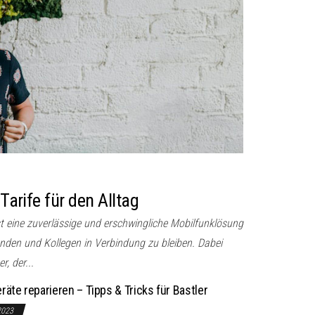
 Tarife für den Alltag
st eine zuverlässige und erschwingliche Mobilfunklösung
unden und Kollegen in Verbindung zu bleiben. Dabei
r, der...
räte reparieren – Tipps & Tricks für Bastler
2023