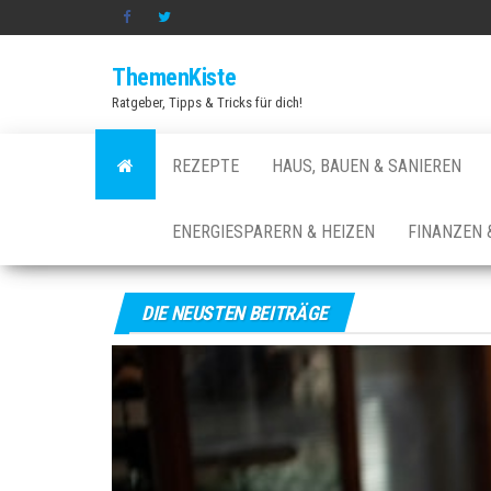
Zum
Inhalt
ThemenKiste
springen
Ratgeber, Tipps & Tricks für dich!
REZEPTE
HAUS, BAUEN & SANIEREN
ENERGIESPARERN & HEIZEN
FINANZEN 
DIE NEUSTEN BEITRÄGE