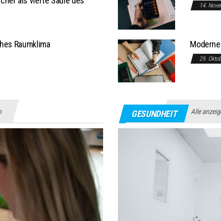
her als vierte Säule des
14. Nove
ches Raumklima
Moderne 
29. Okto
n
Alle anzei
GESUNDHEIT