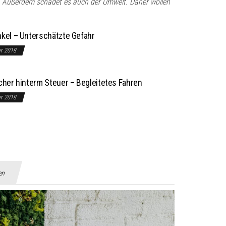
d. Außerdem schadet es auch der Umwelt. Daher wollen
nkel – Unterschätzte Gefahr
ar 2018
icher hinterm Steuer – Begleitetes Fahren
ar 2018
en