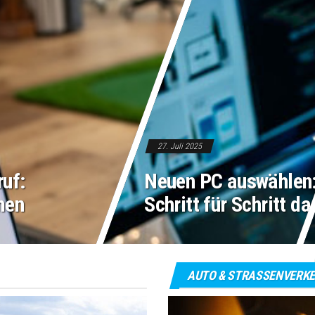
27. Juli 2025
uf:
Neuen PC auswählen:
men
Schritt für Schritt d
AUTO & STRASSENVERKE