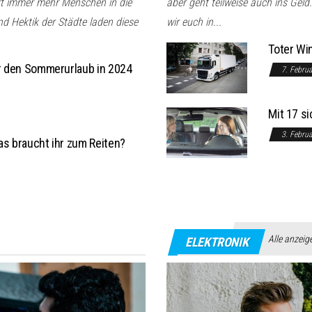
rt immer mehr Menschen in die
aber geht teilweise auch ins Gel
d Hektik der Städte laden diese
wir euch in...
Toter Wi
ür den Sommerurlaub in 2024
7. Febru
Mit 17 s
3. Febru
as braucht ihr zum Reiten?
Alle anzeig
ELEKTRONIK