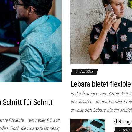
3. Juli 2023
Lebara bietet flexible
In der heutigen vernetzten Welt i
chritt für Schritt
unerlässlich, um mit Familie, Fre
erweist sich Lebara als ein Anbiete
ive Projekte – ein neuer PC soll
Elektroge
ufen. Doch die Auswahl ist riesig:
6. März 