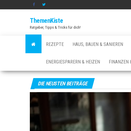
Zum
Inhalt
ThemenKiste
springen
Ratgeber, Tipps & Tricks für dich!
REZEPTE
HAUS, BAUEN & SANIEREN
ENERGIESPARERN & HEIZEN
FINANZEN 
DIE NEUSTEN BEITRÄGE