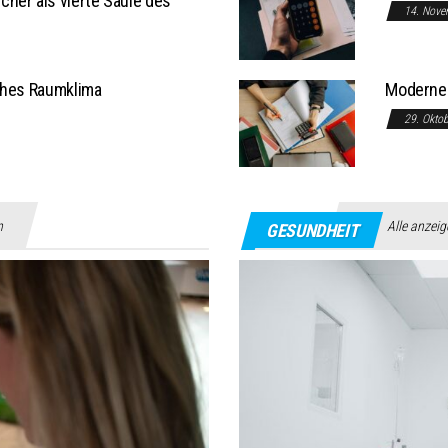
her als vierte Säule des
14. Nove
ches Raumklima
Moderne 
29. Okto
n
Alle anzei
GESUNDHEIT