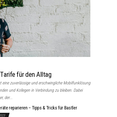
 Tarife für den Alltag
st eine zuverlässige und erschwingliche Mobilfunklösung
unden und Kollegen in Verbindung zu bleiben. Dabei
r, der...
räte reparieren – Tipps & Tricks für Bastler
2023