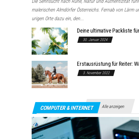
Die Sehnsucht nach Ruhe, Natur und Authentizität füh
malerischen Almdörfer Österreichs. Fernab von Lärm un
urigen Orte dazu ein, den...
Deine ultimative Packliste f
30. Januar 2024
Erstausrüstung für Reiter: W
3. November 2022
Alle anzeigen
COMPUTER & INTERNET