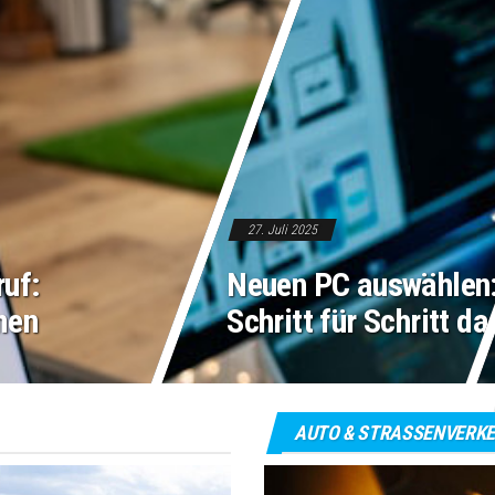
27. Juli 2025
uf:
Neuen PC auswählen:
men
Schritt für Schritt d
AUTO & STRASSENVERKE