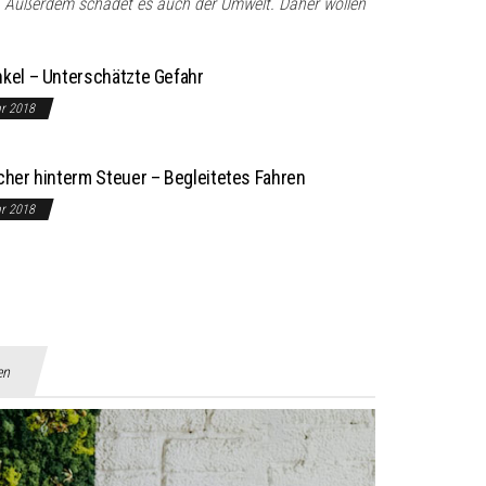
d. Außerdem schadet es auch der Umwelt. Daher wollen
nkel – Unterschätzte Gefahr
ar 2018
icher hinterm Steuer – Begleitetes Fahren
ar 2018
en