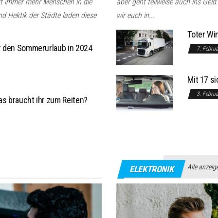
rt immer mehr Menschen in die
aber geht teilweise auch ins Gel
d Hektik der Städte laden diese
wir euch in...
Toter Wi
ür den Sommerurlaub in 2024
7. Febru
Mit 17 s
3. Febru
as braucht ihr zum Reiten?
Alle anzeig
ELEKTRONIK