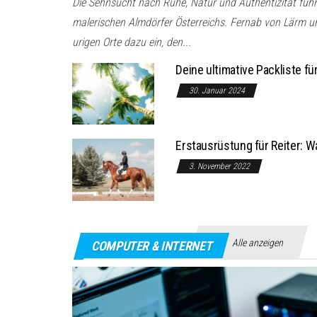
Die Sehnsucht nach Ruhe, Natur und Authentizität füh
malerischen Almdörfer Österreichs. Fernab von Lärm un
urigen Orte dazu ein, den...
Deine ultimative Packliste f
30. Januar 2024
Erstausrüstung für Reiter: W
3. November 2022
Alle anzeigen
COMPUTER & INTERNET