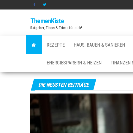
Zum
Inhalt
ThemenKiste
springen
Ratgeber, Tipps & Tricks für dich!
REZEPTE
HAUS, BAUEN & SANIEREN
ENERGIESPARERN & HEIZEN
FINANZEN 
DIE NEUSTEN BEITRÄGE