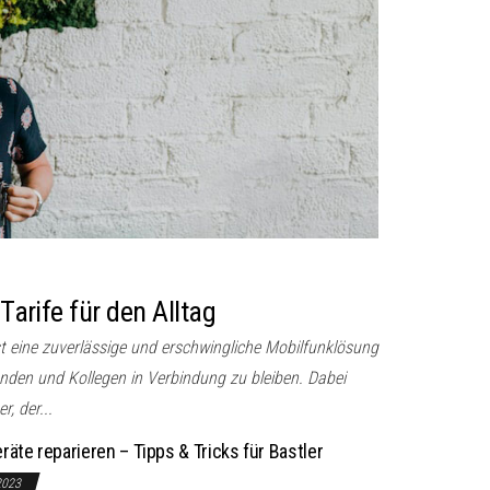
 Tarife für den Alltag
st eine zuverlässige und erschwingliche Mobilfunklösung
unden und Kollegen in Verbindung zu bleiben. Dabei
r, der...
räte reparieren – Tipps & Tricks für Bastler
2023