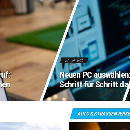
27. Juli 2025
uf:
Neuen PC auswählen:
men
Schritt für Schritt d
AUTO & STRASSENVERKE