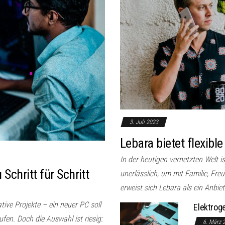
3. Juli 2023
Lebara bietet flexible
In der heutigen vernetzten Welt i
chritt für Schritt
unerlässlich, um mit Familie, Fre
erweist sich Lebara als ein Anbiete
ive Projekte – ein neuer PC soll
Elektroge
ufen. Doch die Auswahl ist riesig:
6. März 