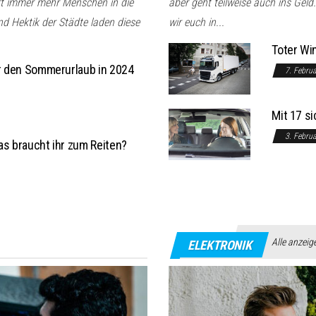
rt immer mehr Menschen in die
aber geht teilweise auch ins Gel
d Hektik der Städte laden diese
wir euch in...
Toter Wi
ür den Sommerurlaub in 2024
7. Febru
Mit 17 s
3. Febru
as braucht ihr zum Reiten?
Alle anzeig
ELEKTRONIK