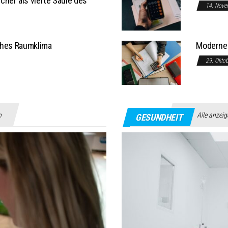
her als vierte Säule des
14. Nove
ches Raumklima
Moderne 
29. Okto
n
Alle anzei
GESUNDHEIT