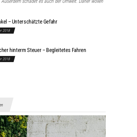
d. Außerdem schadet es auch der Umwelt. Daher wollen
nkel – Unterschätzte Gefahr
ar 2018
icher hinterm Steuer – Begleitetes Fahren
ar 2018
en