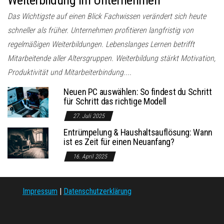
Das Wichtigste auf einen Blick Fachwissen verändert sich heute
schneller als früher. Unternehmen profitieren langfristig von
regelmäßigen Weiterbildungen. Lebenslanges Lernen betrifft
Mitarbeitende aller Altersgruppen. Weiterbildung stärkt Motivation,
Produktivität und Mitarbeiterbindung....
Neuen PC auswählen: So findest du Schritt
für Schritt das richtige Modell
27. Juli 2025
Entrümpelung & Haushaltsauflösung: Wann
ist es Zeit für einen Neuanfang?
16. April 2025
Impressum
|
Datenschutzerklärung