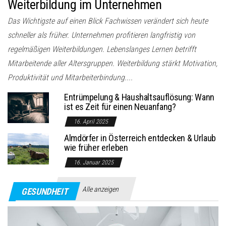
Weiterbildung im Unternehmen
Das Wichtigste auf einen Blick Fachwissen verändert sich heute
schneller als früher. Unternehmen profitieren langfristig von
regelmäßigen Weiterbildungen. Lebenslanges Lernen betrifft
Mitarbeitende aller Altersgruppen. Weiterbildung stärkt Motivation,
Produktivität und Mitarbeiterbindung....
Entrümpelung & Haushaltsauflösung: Wann
ist es Zeit für einen Neuanfang?
16. April 2025
Almdörfer in Österreich entdecken & Urlaub
wie früher erleben
16. Januar 2025
Alle anzeigen
GESUNDHEIT