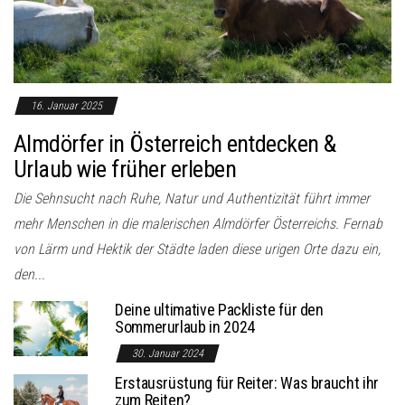
o
n
16. Januar 2025
Almdörfer in Österreich entdecken &
Urlaub wie früher erleben
Die Sehnsucht nach Ruhe, Natur und Authentizität führt immer
mehr Menschen in die malerischen Almdörfer Österreichs. Fernab
von Lärm und Hektik der Städte laden diese urigen Orte dazu ein,
den...
Deine ultimative Packliste für den
Sommerurlaub in 2024
30. Januar 2024
Erstausrüstung für Reiter: Was braucht ihr
zum Reiten?