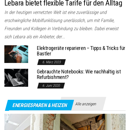
Lebara bietet flexible Tarife für den Alltag
In der heutigen vernetzten Welt ist eine zuverlässige und
erschwingliche Mobilfunklösung unerlässlich, um mit Familie,
Freunden und Kollegen in Verbindung zu bleiben. Dabei erweist
sich Lebara als ein Anbieter, der...
Elektrogeräte reparieren – Tipps & Tricks für
Bastler
6. März 2023
Gebrauchte Notebooks: Wie nachhaltig ist
Refurbishment?
6. Juni 2020
Alle anzeigen
ENERGIESPAREN & HEIZEN