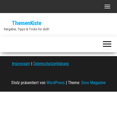
Zum
S
Inhalt
c
springen
ThemenKiste
h
Ratgeber, Tipps & Tricks für dich!
a
l
t
e
N
Impressum
|
Datenschutzerklärung
a
v
i
Stolz präsentiert von
WordPress
|
Theme:
Envo Magazine
g
a
t
i