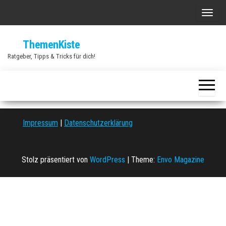
Zum
S
Inhalt
c
springen
ThemenKiste
h
Ratgeber, Tipps & Tricks für dich!
a
l
t
e
N
Impressum
|
Datenschutzerklärung
a
v
i
Stolz präsentiert von
WordPress
|
Theme:
Envo Magazine
g
a
t
i