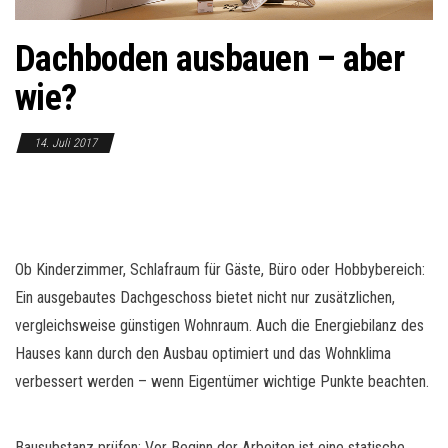
o
n
Dachboden ausbauen – aber
wie?
14. Juli 2017
Ob Kinderzimmer, Schlafraum für Gäste, Büro oder Hobbybereich:
Ein ausgebautes Dachgeschoss bietet nicht nur zusätzlichen,
vergleichsweise günstigen Wohnraum. Auch die Energiebilanz des
Hauses kann durch den Ausbau optimiert und das Wohnklima
verbessert werden – wenn Eigentümer wichtige Punkte beachten.
Bausubstanz prüfen: Vor Beginn der Arbeiten ist eine statische