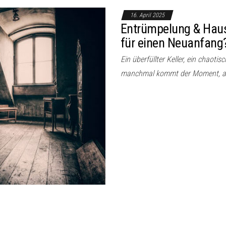
16. April 2025
Entrümpelung & Haus
für einen Neuanfang
Ein überfüllter Keller, ein chaot
manchmal kommt der Moment, an