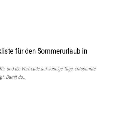
kliste für den Sommerurlaub in
ür, und die Vorfreude auf sonnige Tage, entspannte
gt. Damit du…