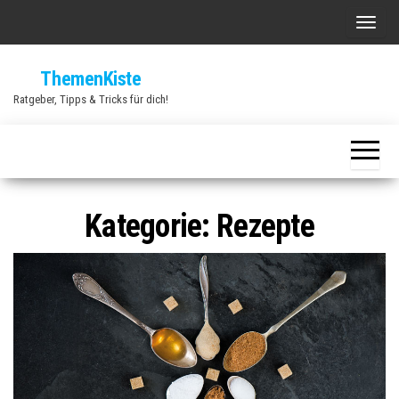
Zum
S
Inhalt
c
springen
ThemenKiste
h
Ratgeber, Tipps & Tricks für dich!
a
l
t
e
N
Kategorie:
Rezepte
a
v
i
g
a
t
i