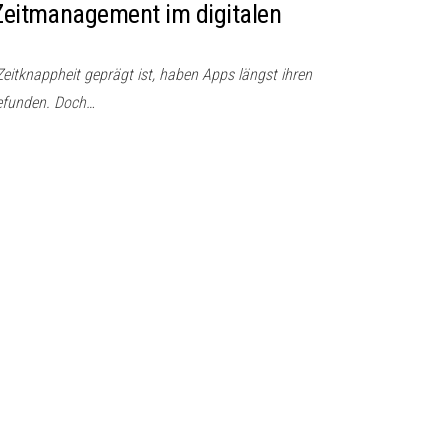
 Zeitmanagement im digitalen
 Zeitknappheit geprägt ist, haben Apps längst ihren
gefunden. Doch…