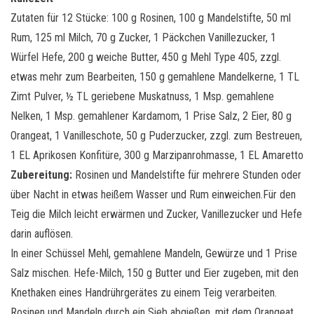
Zutaten für 12 Stücke: 100 g Rosinen, 100 g Mandelstifte, 50 ml
Rum, 125 ml Milch, 70 g Zucker, 1 Päckchen Vanillezucker, 1
Würfel Hefe, 200 g weiche Butter, 450 g Mehl Type 405, zzgl.
etwas mehr zum Bearbeiten, 150 g gemahlene Mandelkerne, 1 TL
Zimt Pulver, ½ TL geriebene Muskatnuss, 1 Msp. gemahlene
Nelken, 1 Msp. gemahlener Kardamom, 1 Prise Salz, 2 Eier, 80 g
Orangeat, 1 Vanilleschote, 50 g Puderzucker, zzgl. zum Bestreuen,
1 EL Aprikosen Konfitüre, 300 g Marzipanrohmasse, 1 EL Amaretto
Zubereitung:
Rosinen und Mandelstifte für mehrere Stunden oder
über Nacht in etwas heißem Wasser und Rum einweichen.Für den
Teig die Milch leicht erwärmen und Zucker, Vanillezucker und Hefe
darin auflösen.
In einer Schüssel Mehl, gemahlene Mandeln, Gewürze und 1 Prise
Salz mischen. Hefe-Milch, 150 g Butter und Eier zugeben, mit den
Knethaken eines Handrührgerätes zu einem Teig verarbeiten.
Rosinen und Mandeln durch ein Sieb abgießen, mit dem Orangeat