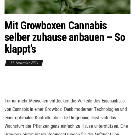
o
n
Mit Growboxen Cannabis
selber zuhause anbauen – So
klappt’s
11. November 2024
Immer mehr Menschen entdecken die Vorteile des Eigenanbaus
von Cannabis in einer Growbox. Dank moderner Technologien und
einer optimalen Kontrolle über die Umgebung lässt sich das
Wachstum der Pflanzen ganz einfach zu Hause unterstützen. Eine
Growbox bietet ideale Voraussetzungen für die Aufzucht von