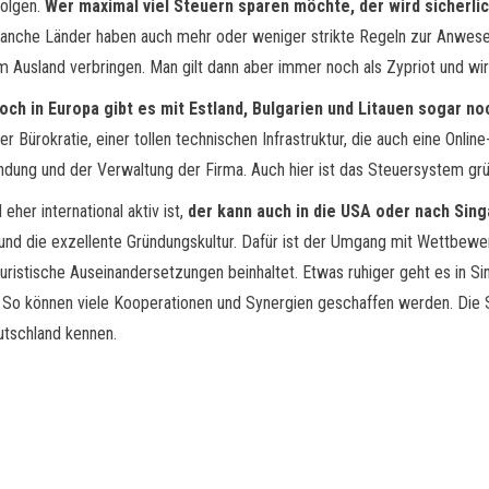
folgen.
Wer maximal viel Steuern sparen möchte, der wird sicherlic
Manche Länder haben auch mehr oder weniger strikte Regeln zur Anwese
 Ausland verbringen. Man gilt dann aber immer noch als Zypriot und w
doch in Europa gibt es mit Estland, Bulgarien und Litauen sogar n
r Bürokratie, einer tollen technischen Infrastruktur, die auch eine Onli
ündung und der Verwaltung der Firma. Auch hier ist das Steuersystem grü
er international aktiv ist,
der kann auch in die USA oder nach Si
d die exzellente Gründungskultur. Dafür ist der Umgang mit Wettbewerb
juristische Auseinandersetzungen beinhaltet. Etwas ruhiger geht es in Sin
 So können viele Kooperationen und Synergien geschaffen werden. Die S
utschland kennen.