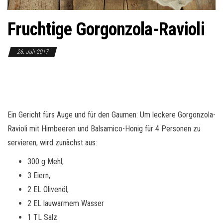
o
n
Fruchtige Gorgonzola-Ravioli
26. Juli 2017
Ein Gericht fürs Auge und für den Gaumen: Um leckere Gorgonzola-
Ravioli mit Himbeeren und Balsamico-Honig für 4 Personen zu
servieren, wird zunächst aus:
300 g Mehl,
3 Eiern,
2 EL Olivenöl,
2 EL lauwarmem Wasser
1 TL Salz