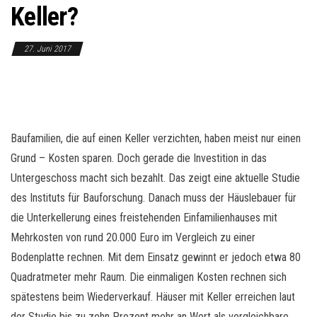
o
Keller?
n
27. Juni 2017
Baufamilien, die auf einen Keller verzichten, haben meist nur einen
Grund – Kosten sparen. Doch gerade die Investition in das
Untergeschoss macht sich bezahlt. Das zeigt eine aktuelle Studie
des Instituts für Bauforschung. Danach muss der Häuslebauer für
die Unterkellerung eines freistehenden Einfamilienhauses mit
Mehrkosten von rund 20.000 Euro im Vergleich zu einer
Bodenplatte rechnen. Mit dem Einsatz gewinnt er jedoch etwa 80
Quadratmeter mehr Raum. Die einmaligen Kosten rechnen sich
spätestens beim Wiederverkauf. Häuser mit Keller erreichen laut
der Studie bis zu zehn Prozent mehr an Wert als vergleichbare