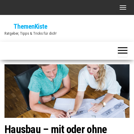
Zum
S
Inhalt
c
springen
ThemenKiste
h
Ratgeber, Tipps & Tricks für dich!
a
l
t
e
N
a
v
i
g
a
t
Hausbau – mit oder ohne
i