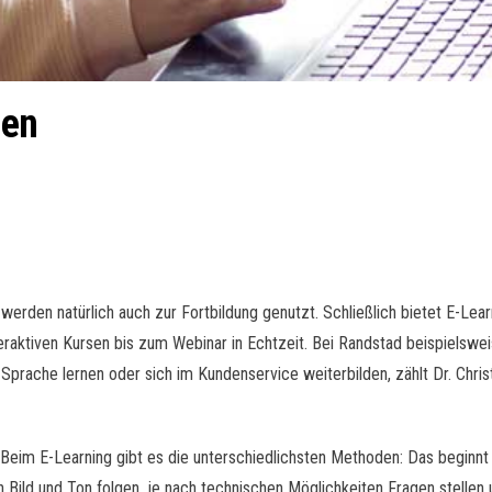
nen
erden natürlich auch zur Fortbildung genutzt. Schließlich bietet E-Learni
nteraktiven Kursen bis zum Webinar in Echtzeit. Bei Randstad beispielsw
e Sprache lernen oder sich im Kundenservice weiterbilden, zählt Dr. Chr
Beim E-Learning gibt es die unterschiedlichsten Methoden: Das beginn
n Bild und Ton folgen, je nach technischen Möglichkeiten Fragen stell